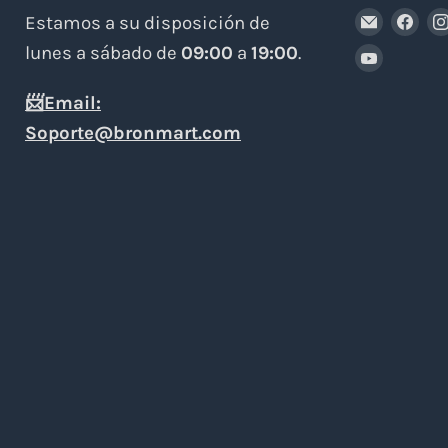
Encuén
Enc
Estamos a su disposición de
en
en
lunes a sábado de
09:00
a
19:00
.
Encuén
Correo
Fa
en
📨Email:
electró
YouTub
Soporte@bronmart.com