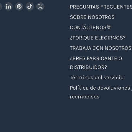
trenos
uéntrenos
Encuéntrenos
Encuéntrenos
Encuéntrenos
Encuéntrenos
Encuéntrenos
PREGUNTAS FRECUENTE
en
en
en
en
en
trenos
SOBRE NOSOTROS
cebook
Instagram
LinkedIn
Pinterest
TikTok
X
CONTÁCTENOS💬
nico
e
¿POR QUE ELEGIRNOS?
TRABAJA CON NOSOTROS
¿ERES FABRICANTE O
DISTRIBUIDOR?
Términos del servicio
Política de devoluviones 
reembolsos