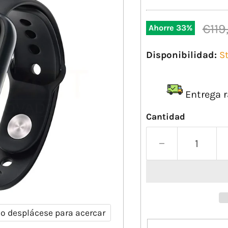
Prec
€119
Ahorre
33
%
Disponibilidad:
S
Entrega r
Cantidad
 o desplácese para acercar