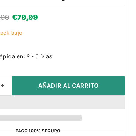
io original
Precio actual
,00
€79,99
tock bajo
ápida en: 2 - 5 Dias
AÑADIR AL CARRITO
PAGO 100% SEGURO