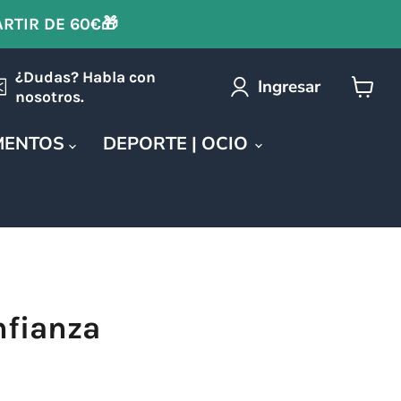
ARTIR DE 60€🎁
¿Dudas? Habla con
Ingresar
nosotros.
Ver
carrit
MENTOS
DEPORTE | OCIO
nfianza