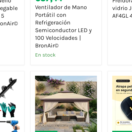
uello
Freidor
Portátil
de
Ventilador de Mano
legable
vidrio 
con
vidrio
Portátil con
 5
AF4GL 4
Refrigeración
Just
Refrigeración
ronAir©
Semiconductor
Perfect
Semiconductor LED y
LED
JP-
y
AF4GL
100 Velocidades |
100
4L
BronAir©
Velocidades
+
En stock
|
1,5L
BronAir©