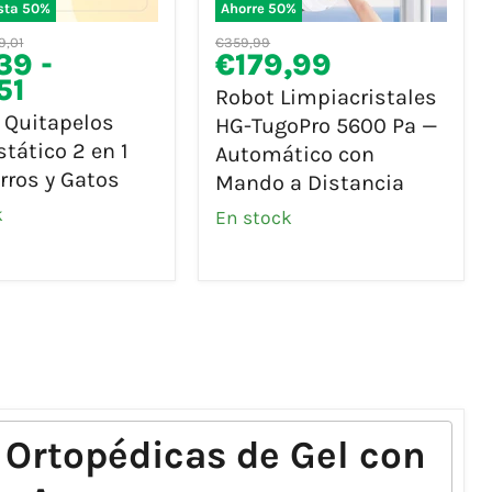
sta
50
%
Ahorre
50
%
Robot
ecio
Precio
9,01
€359,99
elos
Limpiacristales
Precio
39
-
€179,99
iginal
original
stático
HG-
actual
51
Robot Limpiacristales
TugoPro
 Quitapelos
HG-TugoPro 5600 Pa —
5600
stático 2 en 1
Automático con
Pa
rros y Gatos
Mando a Distancia
—
Automático
k
En stock
con
Mando
a
Distancia
s Ortopédicas de Gel con