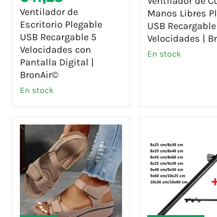
Ventilador de C
Plegable
Manos
Ventilador de
Manos Libres P
USB
Libres
Escritorio Plegable
USB Recargable
Recargable
Plegable
USB Recargable 5
Velocidades | B
5
USB
Velocidades con
Velocidades
Recargable
En stock
con
5
Pantalla Digital |
Pantalla
Velocidades
BronAir©
Digital
|
En stock
|
BronAir©
BronAir©