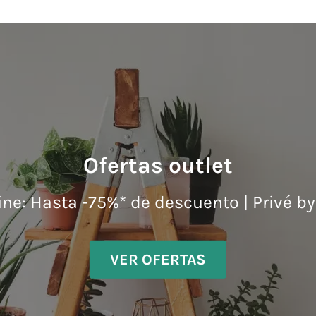
Tended
de Ropa
Plegabl
Ofertas outlet
Vertical
Torre Mó
line: Hasta -75%* de descuento | Privé b
Gris
€36,43
Ver produ
VER OFERTAS