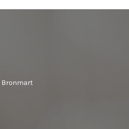
ero
e
vil
y Bronmart
cto