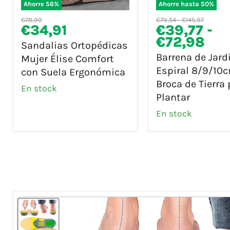
Ahorre
56
%
Ahorre hasta
50
%
Sandalias
Barrena
Precio
Precio
Precio
€78,90
€79,54
-
€145,97
Ortopédicas
Precio
de
€34,91
€39,77
-
original
original
original
Mujer
actual
Jardín
€72,98
Sandalias Ortopédicas
Élise
Espiral
Barrena de Jard
Mujer Élise Comfort
Comfort
8/9/10cm
Espiral 8/9/10c
con Suela Ergonómica
con
|
Broca de Tierra 
Suela
Broca
En stock
Plantar
Ergonómica
de
Tierra
En stock
para
Plantar