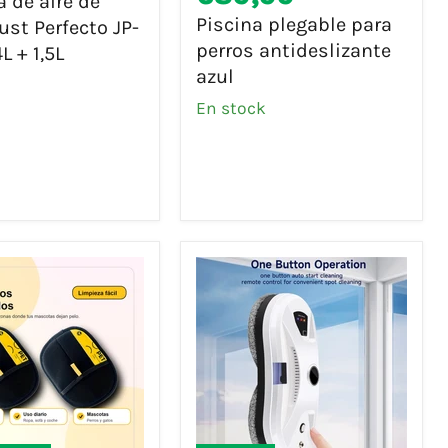
a de aire de
perros
Piscina plegable para
Just Perfecto JP-
antideslizante
perros antideslizante
L + 1,5L
azul
azul
o
En stock