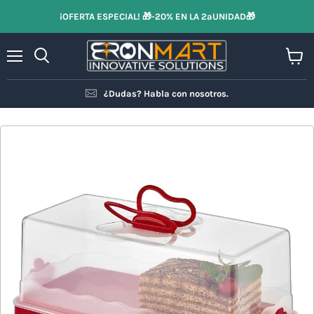
¡OFERTA ESPECIAL! 🎁-20% EN LA 2ªUNIDAD🎁
Menú
Ver
Buscar
carrit
¿Dudas? Habla con nosotros.