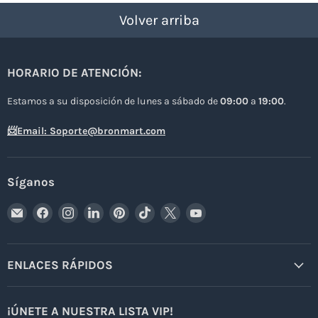
Volver arriba
HORARIO DE ATENCIÓN:
Estamos a su disposición de lunes a sábado de
09:00
a
19:00
.
📨Email: Soporte@bronmart.com
Síganos
Encuéntrenos
Encuéntrenos
Encuéntrenos
Encuéntrenos
Encuéntrenos
Encuéntrenos
Encuéntrenos
Encuéntrenos
en
en
en
en
en
en
en
en
Correo
Facebook
Instagram
LinkedIn
Pinterest
TikTok
X
YouTube
electrónico
ENLACES RÁPIDOS
¡ÚNETE A NUESTRA LISTA VIP!