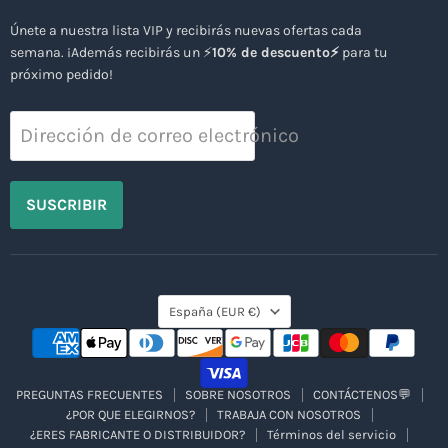
Únete a nuestra lista VIP y recibirás nuevas ofertas cada
semana. ¡Además recibirás un ⚡
10% de descuento⚡
para tu
próximo pedido!
Dirección de correo electrónico
SUSCRIBIR
País
España
(EUR €)
PREGUNTAS FRECUENTES
SOBRE NOSOTROS
CONTÁCTENOS💬
¿POR QUE ELEGIRNOS?
TRABAJA CON NOSOTROS
¿ERES FABRICANTE O DISTRIBUIDOR?
Términos del servicio