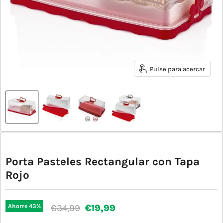
Pulse para acercar
Porta Pasteles Rectangular con Tapa
Rojo
Precio original
Precio actual
€34,99
€19,99
Ahorre
43
%