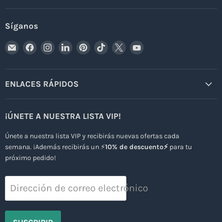
Síganos
Encuéntrenos
Encuéntrenos
Encuéntrenos
Encuéntrenos
Encuéntrenos
Encuéntrenos
Encuéntrenos
Encuéntrenos
en
en
en
en
en
en
en
en
Correo
Facebook
Instagram
LinkedIn
Pinterest
TikTok
X
YouTube
electrónico
ENLACES RÁPIDOS
¡ÚNETE A NUESTRA LISTA VIP!
Únete a nuestra lista VIP y recibirás nuevas ofertas cada
semana. ¡Además recibirás un ⚡
10% de descuento⚡
para tu
próximo pedido!
Dirección de correo electrónico