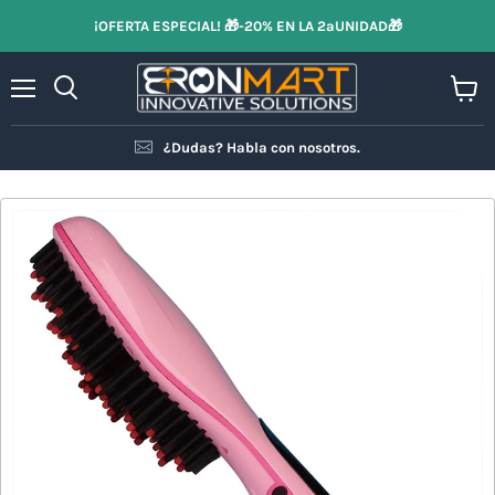
¡OFERTA ESPECIAL! 🎁-20% EN LA 2ªUNIDAD🎁
Menú
Ver
Buscar
carrit
¿Dudas? Habla con nosotros.