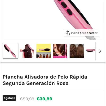
Pulse para acercar
Plancha Alisadora de Pelo Rápida
Segunda Generación Rosa
Precio original
Precio actual
€89,99
€39,99
Agotado