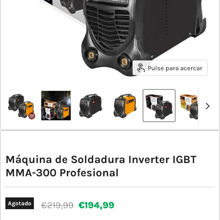
Pulse para acercar
Máquina de Soldadura Inverter IGBT
MMA-300 Profesional
Precio original
Precio actual
€219,99
€194,99
Agotado