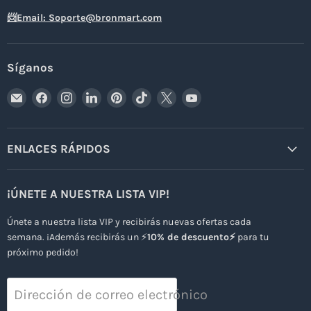
📨Email: Soporte@bronmart.com
Síganos
Encuéntrenos
Encuéntrenos
Encuéntrenos
Encuéntrenos
Encuéntrenos
Encuéntrenos
Encuéntrenos
Encuéntrenos
en
en
en
en
en
en
en
en
Correo
Facebook
Instagram
LinkedIn
Pinterest
TikTok
X
YouTube
electrónico
ENLACES RÁPIDOS
¡ÚNETE A NUESTRA LISTA VIP!
Únete a nuestra lista VIP y recibirás nuevas ofertas cada
semana. ¡Además recibirás un ⚡
10% de descuento⚡
para tu
próximo pedido!
Dirección de correo electrónico