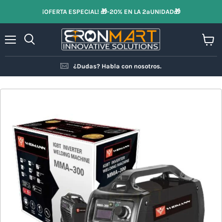
¡OFERTA ESPECIAL! 🎁-20% EN LA 2ªUNIDAD🎁
Menú
Ver
Buscar
carrit
¿Dudas? Habla con nosotros.