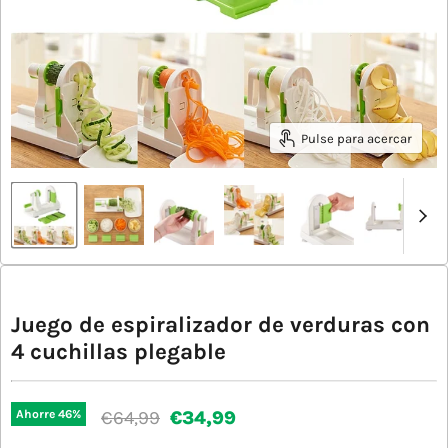
Pulse para acercar
Juego de espiralizador de verduras con
4 cuchillas plegable
Precio original
Precio actual
€64,99
€34,99
Ahorre
46
%