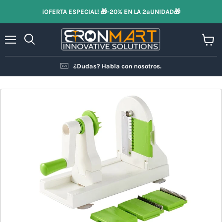
¡OFERTA ESPECIAL! 🎁-20% EN LA 2ªUNIDAD🎁
Menú
Ver
Buscar
carrit
¿Dudas? Habla con nosotros.