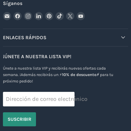
Síganos
Encuéntrenos
Encuéntrenos
Encuéntrenos
Encuéntrenos
Encuéntrenos
Encuéntrenos
Encuéntrenos
Encuéntrenos
en
en
en
en
en
en
en
en
Correo
Facebook
Instagram
LinkedIn
Pinterest
TikTok
X
YouTube
electrónico
ENLACES RÁPIDOS
¡ÚNETE A NUESTRA LISTA VIP!
Únete a nuestra lista VIP y recibirás nuevas ofertas cada
semana. ¡Además recibirás un ⚡
10% de descuento⚡
para tu
próximo pedido!
Dirección de correo electrónico
SUSCRIBIR