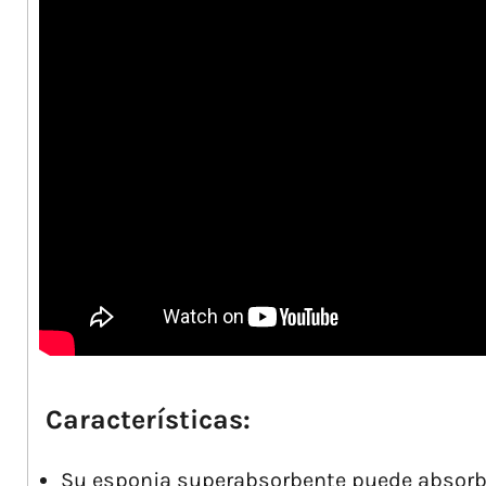
Características:
Su esponja superabsorbente puede absorbe