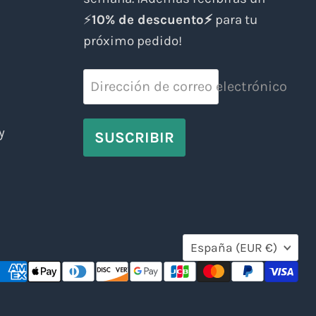
⚡
10% de descuento⚡
para tu
próximo pedido!
Dirección de correo electrónico
y
SUSCRIBIR
País
España
(EUR €)