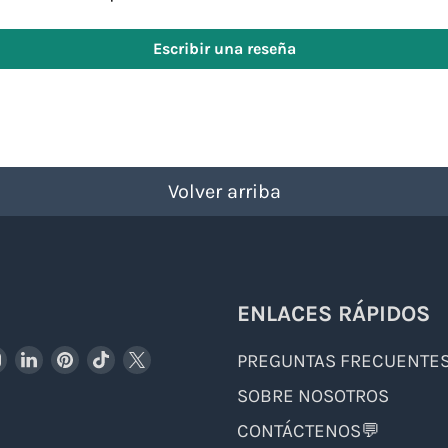
Escribir una reseña
Volver arriba
ENLACES RÁPIDOS
trenos
uéntrenos
Encuéntrenos
Encuéntrenos
Encuéntrenos
Encuéntrenos
Encuéntrenos
PREGUNTAS FRECUENTE
en
en
en
en
en
trenos
SOBRE NOSOTROS
cebook
Instagram
LinkedIn
Pinterest
TikTok
X
CONTÁCTENOS💬