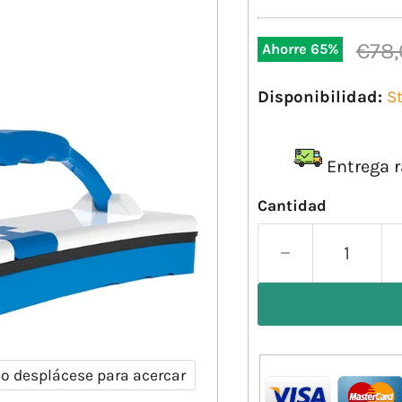
Prec
€78
Ahorre
65
%
Disponibilidad:
S
Entrega r
Cantidad
 o desplácese para acercar