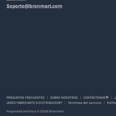
electró
YouTub
Soporte@bronmart.com
PREGUNTAS FRECUENTES
SOBRE NOSOTROS
CONTÁCTENOS💬
¿ERES FABRICANTE O DISTRIBUIDOR?
Términos del servicio
Polít
Propiedad artística © 2026 Bronmart.