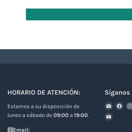
HORARIO DE ATENCIÓN:
Síganos
Encuén
Enc
Estamos a su disposición de
en
en
lunes a sábado de
09:00
a
19:00
.
Encuén
Correo
Fa
en
📨Email: