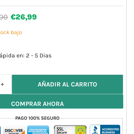
io original
Precio actual
,00
€26,99
tock bajo
ápida en: 2 - 5 Dias
AÑADIR AL CARRITO
COMPRAR AHORA
PAGO 100% SEGURO