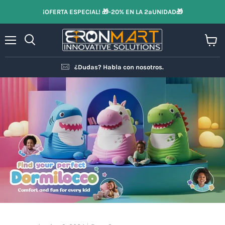
¡OFERTA ESPECIAL! 🎁-20% EN LA 2ªUNIDAD🎁
Menú
Ver
Buscar
carrit
¿Dudas? Habla con nosotros.